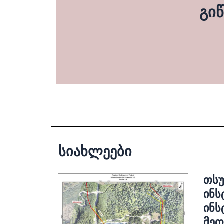
გი
სიახლეები
თსუ
ინს
ინს
მეთ