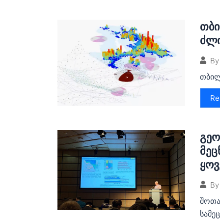
თბი
ძლი
By
თბილ
Re
გეო
მეც
ყოვ
By
შოთა
სამეც