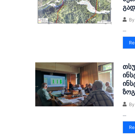
გად
By
...
Re
თსუ
ინს
ინს
ზოგ
By
...
Re