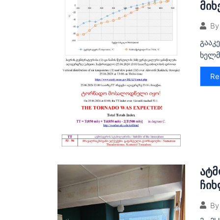
მიხ
By
გააკ
ხელმ
Re
ატმ
ჩიხ
By