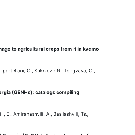
mage to agricultural crops from it in kvemo
Liparteliani, G., Suknidze N., Tsirgvava, G.,
orgia (GENHs): catalogs compiling
 E., Amiranashvili, A., Basilashvili, Ts.,