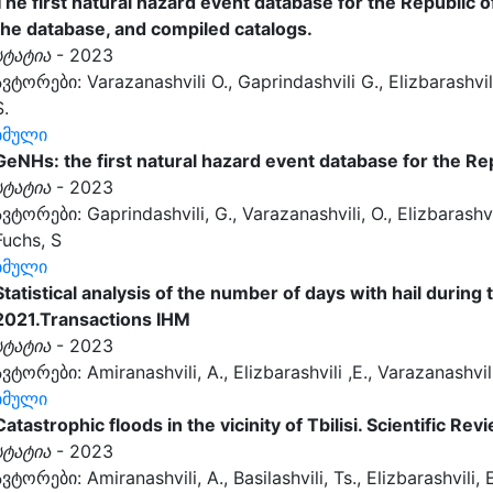
The first natural hazard event database for the Republic 
the database, and compiled catalogs.
სტატია
- 2023
ავტორები: Varazanashvili O., Gaprindashvili G., Elizbarashvili 
S.
ბმული
GeNHs: the first natural hazard event database for the Re
სტატია
- 2023
ავტორები: Gaprindashvili, G., Varazanashvili, O., Elizbarashvili
Fuchs, S
ბმული
Statistical analysis of the number of days with hail during
2021.Transactions IHM
სტატია
- 2023
ავტორები: Amiranashvili, A., Elizbarashvili ,E., Varazanashvili
ბმული
Catastrophic floods in the vicinity of Tbilisi. Scientific R
სტატია
- 2023
ავტორები: Amiranashvili, A., Basilashvili, Ts., Elizbarashvili, 