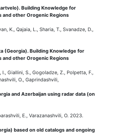
artvelo). Building Knowledge for
 and other Orogenic Regions
n, K., Qajaia, L., Sharia, T., Svanadze, D.,
ta (Georgia). Building Knowledge for
 and other Orogenic Regions
I., Giallini, S., Gogoladze, Z., Polpetta, F.,
ashvili, O., Gaprindashvili,
rgia and Azerbaijan using radar data (on
barashvili, E., Varazanashvili, O. 2023.
orgia) based on old catalogs and ongoing