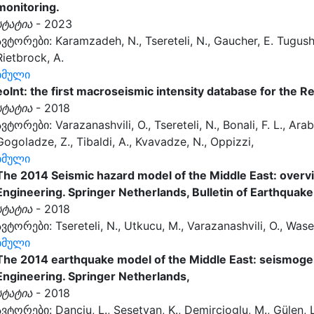
monitoring.
სტატია
- 2023
ავტორები: Karamzadeh, N., Tsereteli, N., Gaucher, E. Tugushi,
Rietbrock, A.
ბმული
eoInt: the first macroseismic intensity database for the R
სტატია
- 2018
ავტორები: Varazanashvili, O., Tsereteli, N., Bonali, F. L., Arab
Gogoladze, Z., Tibaldi, A., Kvavadze, N., Oppizzi,
ბმული
The 2014 Seismic hazard model of the Middle East: overvi
Engineering. Springer Netherlands, Bulletin of Earthquake
სტატია
- 2018
ავტორები: Tsereteli, N., Utkucu, M., Varazanashvili, O., Wase
ბმული
The 2014 earthquake model of the Middle East: seismogen
Engineering. Springer Netherlands,
სტატია
- 2018
ავტორები: Danciu, L., Şeşetyan, K., Demircioglu, M., Gülen, L., 