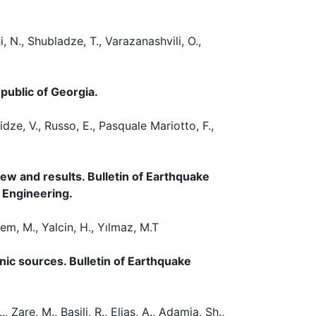
 N., Shubladze, T., Varazanashvili, O.,
epublic of Georgia.
idze, V., Russo, E., Pasquale Mariotto, F.,
ew and results. Bulletin of Earthquake
 Engineering.
em, M., Yalcin, H., Yılmaz, M.T
ic sources. Bulletin of Earthquake
Zare, M., Basili, R., Elias, A., Adamia, Sh.,