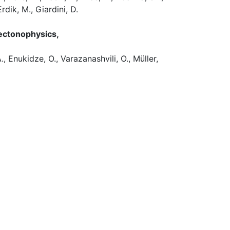
Erdik, M., Giardini, D.
Tectonophysics,
., Enukidze, O., Varazanashvili, O., Müller,