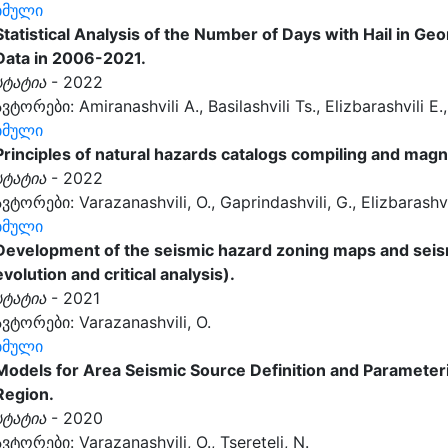
ბმული
Statistical Analysis of the Number of Days with Hail in Ge
Data in 2006-2021.
სტატია
- 2022
ავტორები: Amiranashvili A., Basilashvili Ts., Elizbarashvili E.
ბმული
Principles of natural hazards catalogs compiling and magni
სტატია
- 2022
ავტორები: Varazanashvili, O., Gaprindashvili, G., Elizbarashvili
ბმული
Development of the seismic hazard zoning maps and seismi
evolution and critical analysis).
სტატია
- 2021
ავტორები: Varazanashvili, O.
ბმული
Models for Area Seismic Source Definition and Parameteri
Region.
სტატია
- 2020
ავტორები: Varazanashvili, O., Tsereteli, N.