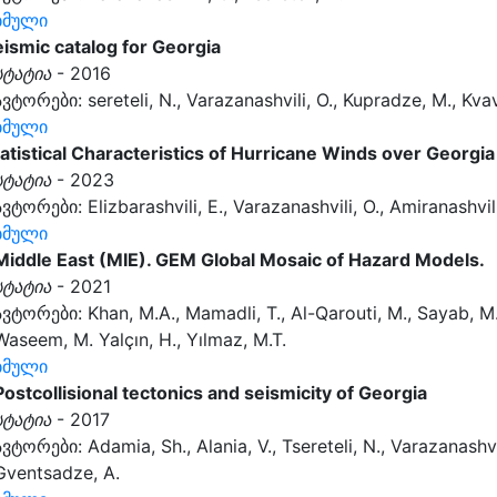
ბმული
eismic catalog for Georgia
სტატია
- 2016
ავტორები: sereteli, N., Varazanashvili, O., Kupradze, M., Kv
ბმული
tatistical Characteristics of Hurricane Winds over Georgi
სტატია
- 2023
ავტორები: Elizbarashvili, E., Varazanashvili, O., Amiranashvili,
ბმული
Middle East (MIE). GEM Global Mosaic of Hazard Models.
სტატია
- 2021
ავტორები: Khan, M.A., Mamadli, T., Al-Qarouti, M., Sayab, M. 
Waseem, M. Yalçın, H., Yılmaz, M.T.
ბმული
Postcollisional tectonics and seismicity of Georgia
სტატია
- 2017
ავტორები: Adamia, Sh., Alania, V., Tsereteli, N., Varazanashvi
Gventsadze, A.