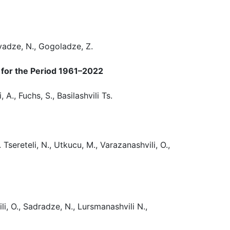
avadze, N., Gogoladze, Z.
a for the Period 1961–2022
 A., Fuchs, S., Basilashvili Ts.
Tsereteli, N., Utkucu, M., Varazanashvili, O.,
li, O., Sadradze, N., Lursmanashvili N.,