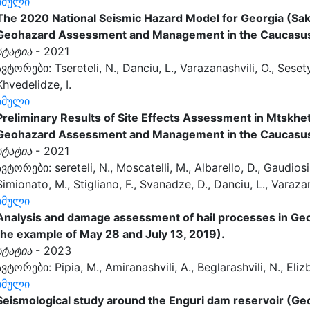
ბმული
The 2020 National Seismic Hazard Model for Georgia (Sak
Geohazard Assessment and Management in the Caucasus
სტატია
- 2021
ავტორები: Tsereteli, N., Danciu, L., Varazanashvili, O., Sesetya
Khvedelidze, I.
ბმული
Preliminary Results of Site Effects Assessment in Mtskhe
Geohazard Assessment and Management in the Caucasus
სტატია
- 2021
ავტორები: sereteli, N., Moscatelli, M., Albarello, D., Gaudiosi, 
Simionato, M., Stigliano, F., Svanadze, D., Danciu, L., Varazan
ბმული
Analysis and damage assessment of hail processes in Geo
the example of May 28 and July 13, 2019).
სტატია
- 2023
ავტორები: Pipia, M., Amiranashvili, A., Beglarashvili, N., Eliz
ბმული
Seismological study around the Enguri dam reservoir (Ge