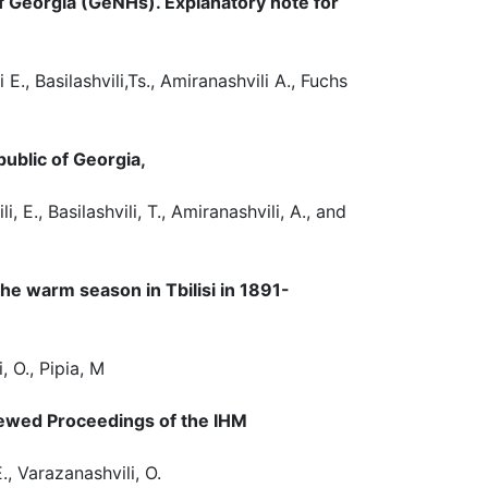
of Georgia (GeNHs). Explanatory note for
E., Basilashvili,Ts., Amiranashvili A., Fuchs
public of Georgia,
, E., Basilashvili, T., Amiranashvili, A., and
 the warm season in Tbilisi in 1891-
, O., Pipia, M
eviewed Proceedings of the IHM
E., Varazanashvili, O.